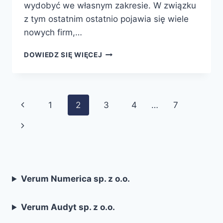
wydobyć we własnym zakresie. W związku
z tym ostatnim ostatnio pojawia się wiele
nowych firm,…
ZAKUP
DOWIEDZ SIĘ WIĘCEJ
SPRZEDAŻ
BITCOIN’ÓW
A
PODATKI
Nawigacja
Poprzednia
1
2
3
4
…
7
strony
strona
Następna
strona
Verum Numerica sp. z o.o.
Verum Audyt sp. z o.o.