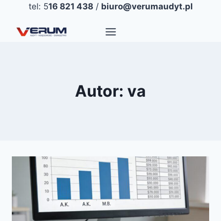
Przejdź
tel: 5
16 821 438
/
biuro@verumaudyt.pl
do
treści
Autor: va