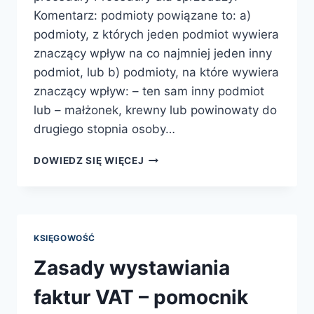
Komentarz: podmioty powiązane to: a)
podmioty, z których jeden podmiot wywiera
znaczący wpływ na co najmniej jeden inny
podmiot, lub b) podmioty, na które wywiera
znaczący wpływ: – ten sam inny podmiot
lub – małżonek, krewny lub powinowaty do
drugiego stopnia osoby…
ZMIANY
DOWIEDZ SIĘ WIĘCEJ
W
VAT
OD
01-
10-
KSIĘGOWOŚĆ
2020
–
Zasady wystawiania
KODY
GTU
faktur VAT – pomocnik
I