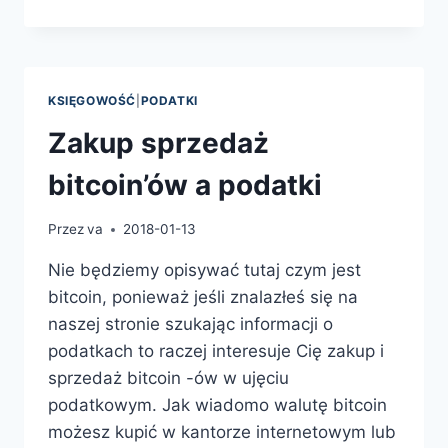
SPÓŁKI
Z
O.O.
W
SYSTEMIE
KSIĘGOWOŚĆ
|
PODATKI
S24
Zakup sprzedaż
bitcoin’ów a podatki
Przez
va
2018-01-13
Nie będziemy opisywać tutaj czym jest
bitcoin, ponieważ jeśli znalazłeś się na
naszej stronie szukając informacji o
podatkach to raczej interesuje Cię zakup i
sprzedaż bitcoin -ów w ujęciu
podatkowym. Jak wiadomo walutę bitcoin
możesz kupić w kantorze internetowym lub