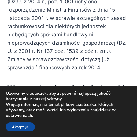
(Dz.U. z 2014 r., poz. 1100) uchylono
rozporządzenie Ministra Finansów z dnia 15
listopada 2001 r. w sprawie szczególnych zasad
rachunkowości dla niektórych jednostek
niebędących spółkami handlowymi,
nieprowadzących działalności gospodarczej (Dz.
U. z 2001 r. Nr 137 poz. 1539 z późn. zm.).
Zmiany w sprawozdawczości dotyczą już
sprawozdań finansowych za rok 2014.
Wprowadzenie pojęcia jednostki
Używamy ciasteczek, aby zapewnić najlepszą jakość
mikro do ustawy o
korzystania z naszej witryny.
Więcej informacji na temat plików ciasteczka, których
rachunkowości
używamy, oraz możliwości ich wyłączenia znajdziesz w
ustawieniach
.
Zmiany do ustawy o rachunkowości wprowadziły
Akceptuję
tzw. jednostki mikro. Jednostką mikro może być